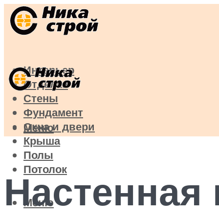
Интерьер
Отделка
Стены
Фундамент
Окна и двери
Меню
Крыша
Полы
Потолок
Настенная 
Меню