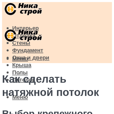
Интерьер
Отделка
Стены
Фундамент
Окна и двери
Меню
Крыша
Полы
Как сделать
Потолок
натяжной потолок
Меню
Выбор крепежного