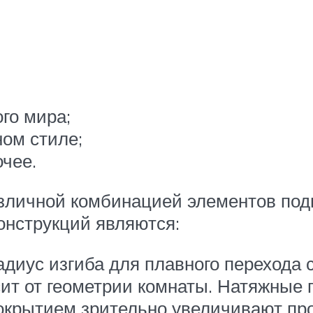
го мира;
ом стиле;
очее.
зличной комбинацией элементов под
онструкций являются:
диус изгиба для плавного перехода 
сит от геометрии комнаты. Натяжные 
покрытием зрительно увеличивают пр