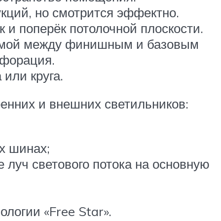
кций, но смотрится эффектно.
к и поперёк потолочной плоскости.
аемой между финишным и базовым
рфорация.
 или круга.
енних и внешних светильников:
х шинах;
луч светового потока на основную
логии «Free Star».