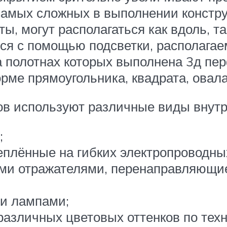
амых сложных в выполнении констру
 могут располагаться как вдоль, та
ся с помощью подсветки, располаг
на полотнах которых выполнена 3д пе
рме прямоугольника, квадрата, овала
ов используют различные виды внутр
;
еплённые на гибких электропроводны
ми отражателями, перенаправляющие 
и лампами;
азличных цветовых оттенков по техно