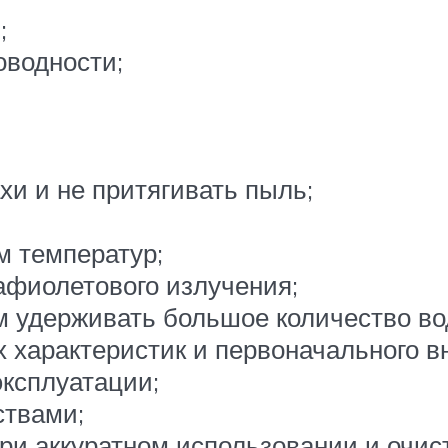
;
водности;
хи и не притягивать пыль;
 температур;
афиолетового излучения;
 удерживать большое количество во
х характеристик и первоначального в
ксплуатации;
ствами;
ри аккуратном использовании и очист