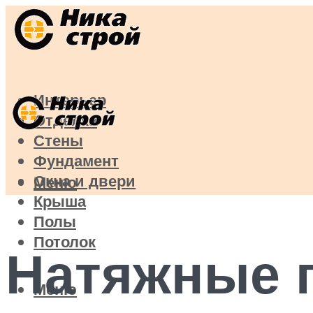
Интерьер
Отделка
Стены
Фундамент
Окна и двери
Меню
Крыша
Полы
Потолок
Натяжные п
Меню