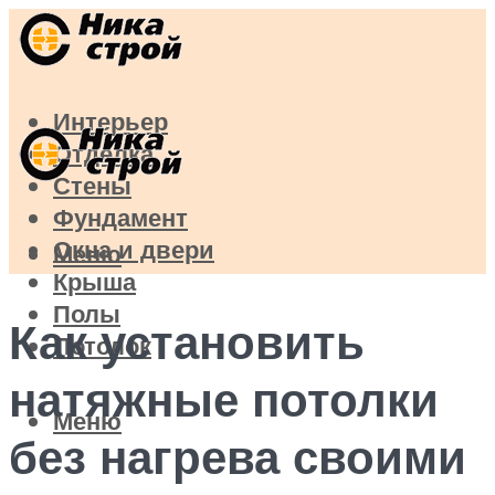
Интерьер
Отделка
Стены
Фундамент
Окна и двери
Меню
Крыша
Полы
Как установить
Потолок
натяжные потолки
Меню
без нагрева своими