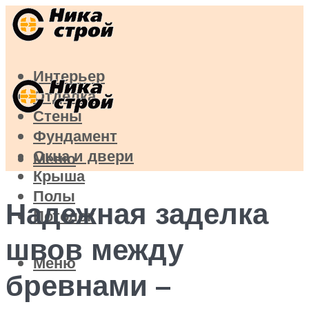
Интерьер
Отделка
Стены
Фундамент
Окна и двери
Меню
Крыша
Полы
Надежная заделка
Потолок
швов между
Меню
бревнами –