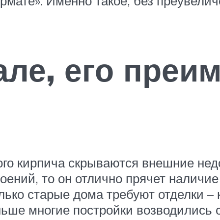
ормате». Именно такое, без преувелич
але, его преи
го кирпича скрываются внешние нед
оений, то он отлично прячет наличие
олько старые дома требуют отделки 
ьше многие постройки возводились 