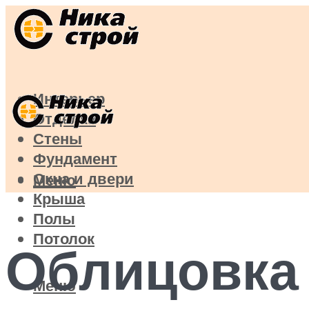
Интерьер
Отделка
Стены
Фундамент
Окна и двери
Меню
Крыша
Полы
Потолок
Облицовка
Меню