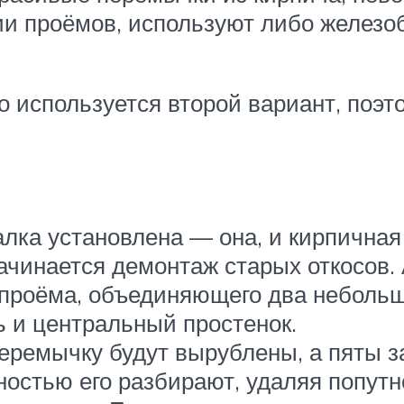
и проёмов, используют либо железо
о используется второй вариант, поэ
балка установлена — она, и кирпична
начинается демонтаж старых откосов.
проёма, объединяющего два небольши
ь и центральный простенок.
 перемычку будут вырублены, а пяты 
стью его разбирают, удаляя попутно