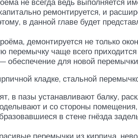
оёма не всегда ведь выполняется им
 капитально ремонтируется, и расши
тому, в данной главе будет представ
оёма, демонтируется не только окон
ю перемычку чаще всего приходится 
 — обеспечение для новой перемычки
ирпичной кладке, стальной перемычк
ят, в пазы устанавливают балку, рас
роделывают и со стороны помещения,
разовавшиеся в стене гнёзда задел
красивые перемычки из кирпича, нево