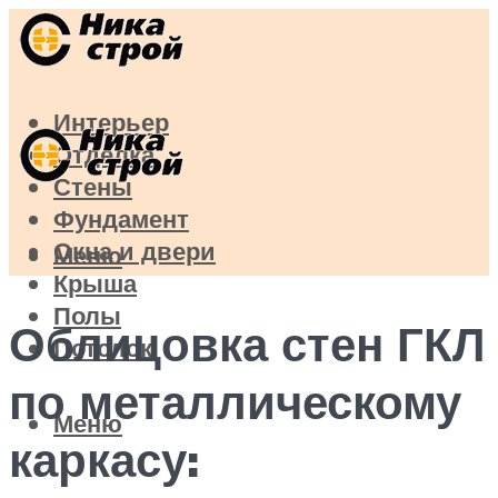
Интерьер
Отделка
Стены
Фундамент
Окна и двери
Меню
Крыша
Полы
Облицовка стен ГКЛ
Потолок
по металлическому
Меню
каркасу: