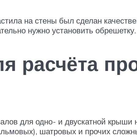
тила на стены был сделан качествен
ательно нужно установить обрешетку.
я расчёта пр
лов для одно- и двускатной крыши н
альмовых), шатровых и прочих сложн