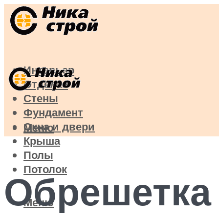
Интерьер
Отделка
Стены
Фундамент
Окна и двери
Меню
Крыша
Полы
Потолок
Обрешетка
Меню