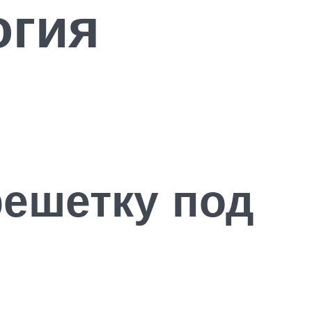
огия
решетку под