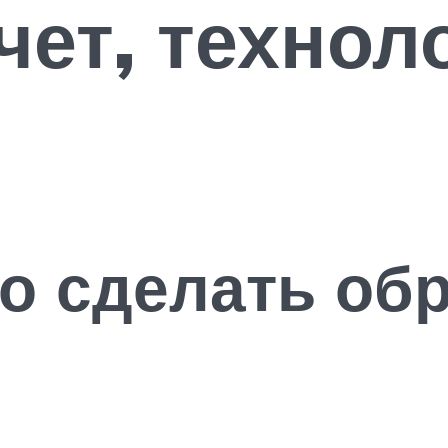
чет, технол
о сделать об