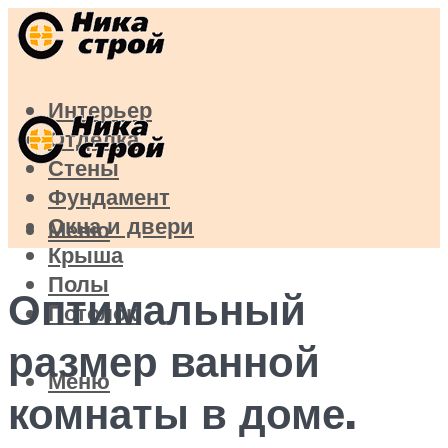
Интерьер
Отделка
Стены
Фундамент
Окна и двери
Меню
Крыша
Полы
Оптимальный
Потолок
размер ванной
Меню
комнаты в доме.