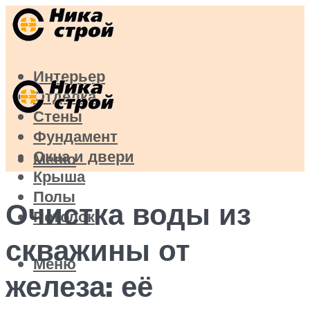
Интерьер
Отделка
Стены
Фундамент
Окна и двери
Меню
Крыша
Полы
Очистка воды из
Потолок
скважины от
Меню
железа: её