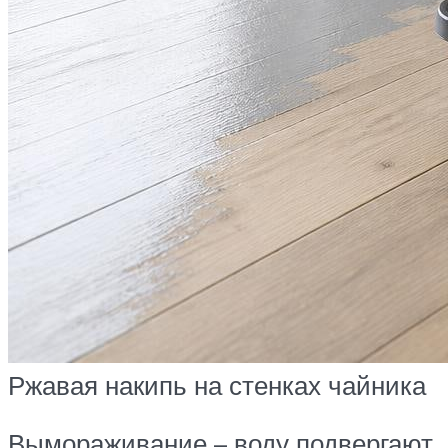
Ржавая накипь на стенках чайника
Вымораживание – воду подвергают