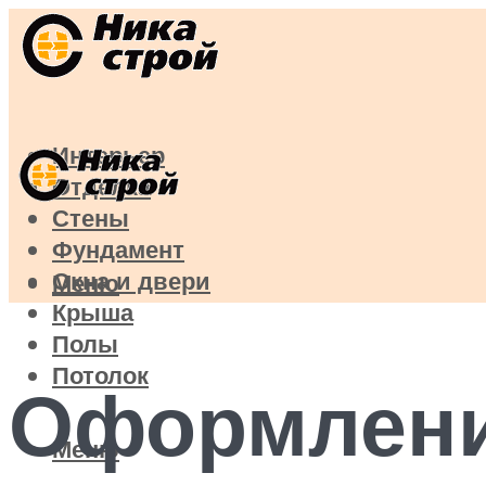
Интерьер
Отделка
Стены
Фундамент
Окна и двери
Меню
Крыша
Полы
Потолок
Оформлени
Меню