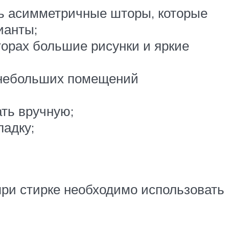
ать асимметричные шторы, которые
ианты;
торах большие рисунки и яркие
я небольших помещений
ать вручную;
ладку;
при стирке необходимо использовать