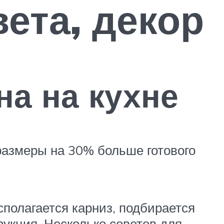
ета, декор
а на кухне
размеры на 30% больше готового
сполагается карниз, подбирается
укция. Несколько советов для