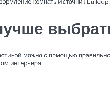
формление комнатыИсточник buildup.
лучше выбрат
остиной можно с помощью правильно
ом интерьера.