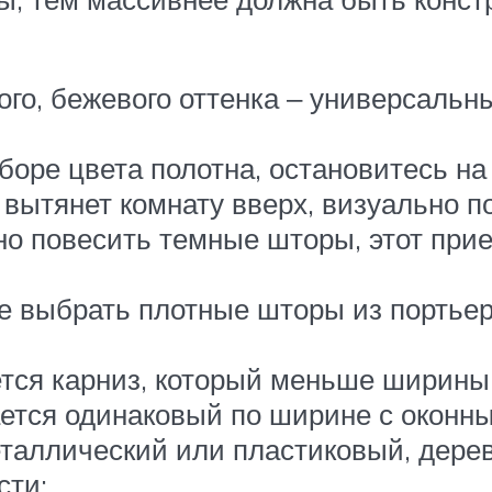
ого, бежевого оттенка ‒ универсальн
оре цвета полотна, остановитесь на 
вытянет комнату вверх, визуально п
жно повесить темные шторы, этот пр
е выбрать плотные шторы из портьер
тся карниз, который меньше ширины 
ается одинаковый по ширине с оконн
еталлический или пластиковый, дере
сти;