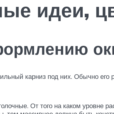
ые идеи, цв
ормлению окн
льный карниз под них. Обычно его 
олочные. От того на каком уровне ра
ы, тем массивнее должна быть констр