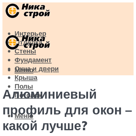
Интерьер
Отделка
Стены
Фундамент
Окна и двери
Меню
Крыша
Полы
Алюминиевый
Потолок
профиль для окон –
Меню
какой лучше?