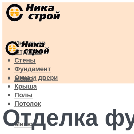
Интерьер
Отделка
Стены
Фундамент
Окна и двери
Меню
Крыша
Полы
Потолок
Отделка ф
Меню