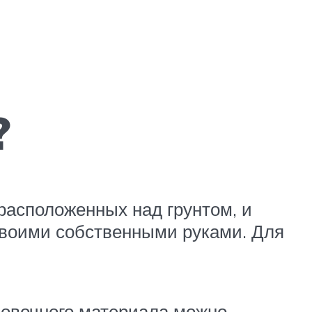
?
расположенных над грунтом, и
своими собственными руками. Для
цовочного материала можно