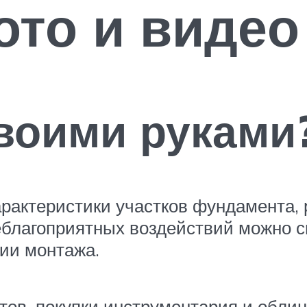
ото и видео
воими руками
актеристики участков фундамента, 
неблагоприятных воздействий можно 
гии монтажа.
тов, покупки инструментария и обли