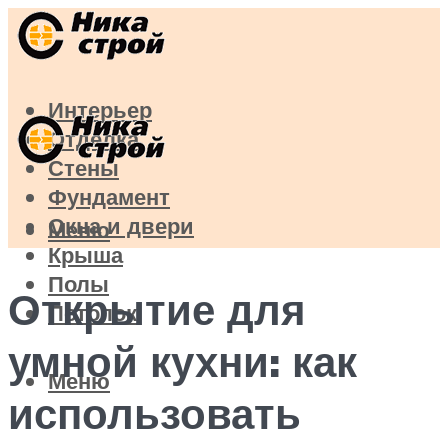
Интерьер
Отделка
Стены
Фундамент
Окна и двери
Меню
Крыша
Полы
Открытие для
Потолок
умной кухни: как
Меню
использовать