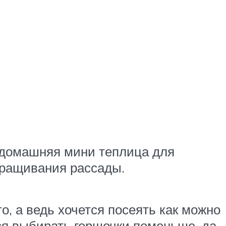
 домашняя мини теплица для
ыращивания рассады.
о, а ведь хочется посеять как можно
ся выбирать горшочки поменьше, да