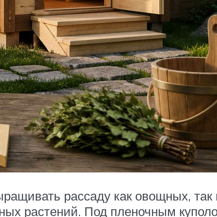
ащивать рассаду как овощных, так и
ых растений. Под пленочным куполом