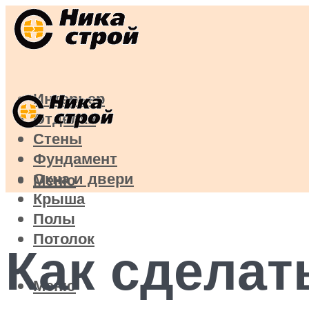
Интерьер
Отделка
Стены
Фундамент
Окна и двери
Меню
Крыша
Полы
Потолок
Как сделат
Меню