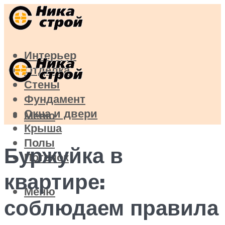
Интерьер
Отделка
Стены
Фундамент
Окна и двери
Меню
Крыша
Полы
Буржуйка в
Потолок
квартире:
Меню
соблюдаем правила