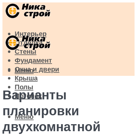
Интерьер
Отделка
Стены
Фундамент
Окна и двери
Меню
Крыша
Полы
Варианты
Потолок
планировки
Меню
двухкомнатной