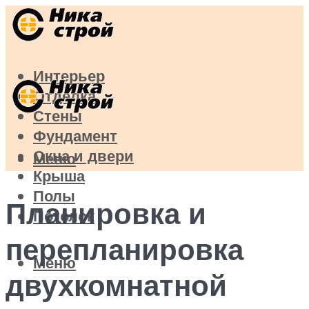
Интерьер
Отделка
Стены
Фундамент
Окна и двери
Меню
Крыша
Полы
Планировка и
Потолок
перепланировка
Меню
двухкомнатной