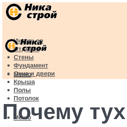
Интерьер
Отделка
Стены
Фундамент
Окна и двери
Меню
Крыша
Полы
Потолок
Почему тух
Меню