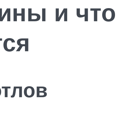
ины и что
тся
тлов