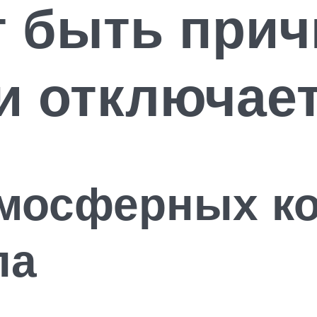
т быть прич
и отключае
мосферных ко
па