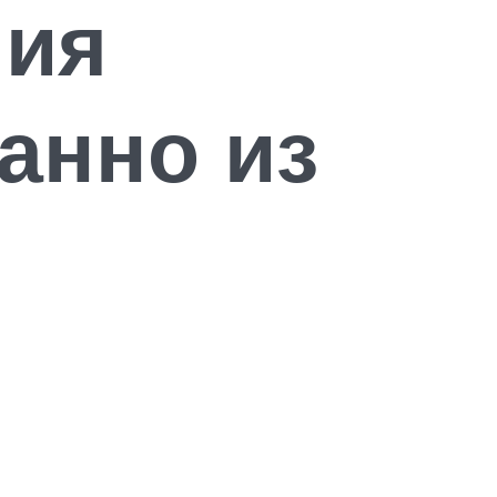
ния
анно из