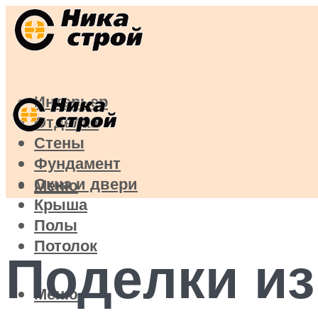
Интерьер
Отделка
Стены
Фундамент
Окна и двери
Меню
Крыша
Полы
Потолок
Поделки из
Меню