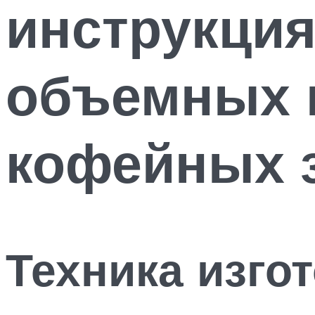
инструкция
объемных п
кофейных 
Техника изго