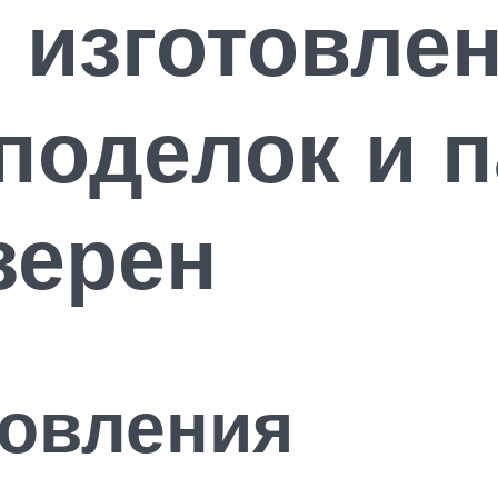
 изготовле
оделок и п
зерен
товления