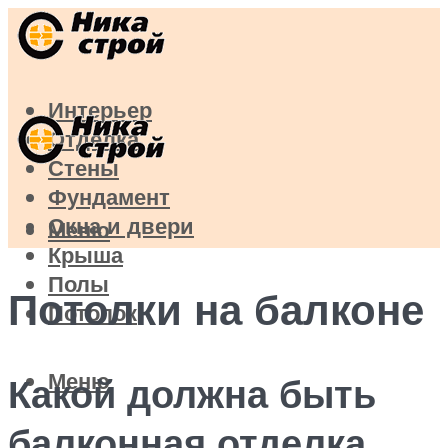
Интерьер
Отделка
Стены
Фундамент
Окна и двери
Меню
Крыша
Полы
Потолки на балконе
Потолок
Меню
Какой должна быть
балконная отделка