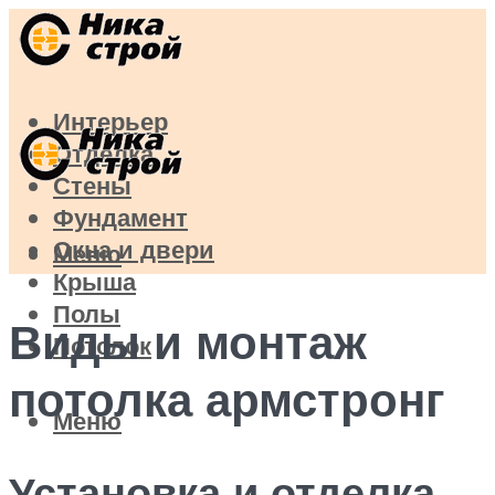
Интерьер
Отделка
Стены
Фундамент
Окна и двери
Меню
Крыша
Полы
Виды и монтаж
Потолок
потолка армстронг
Меню
Установка и отделка