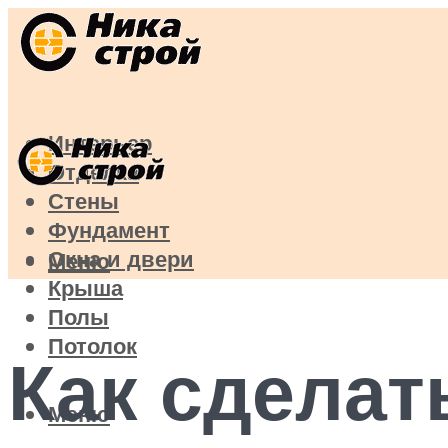
Интерьер
Отделка
Стены
Фундамент
Окна и двери
Меню
Крыша
Полы
Потолок
Как сделат
Меню