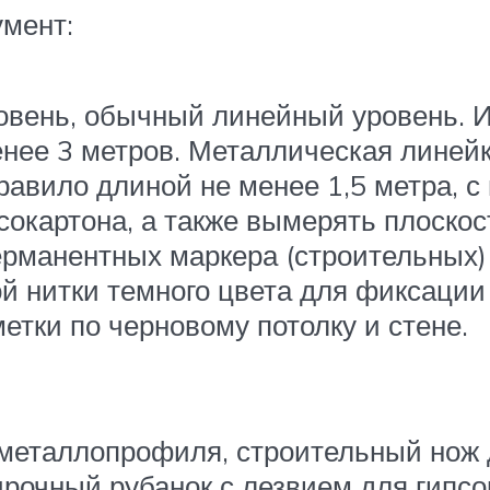
мент:
ень, обычный линейный уровень. И
енее 3 метров. Металлическая линей
равило длиной не менее 1,5 метра, с
псокартона, а также вымерять плоско
рманентных маркера (строительных) 
й нитки темного цвета для фиксации 
метки по черновому потолку и стене.
еталлопрофиля, строительный нож д
очный рубанок с лезвием для гипсок