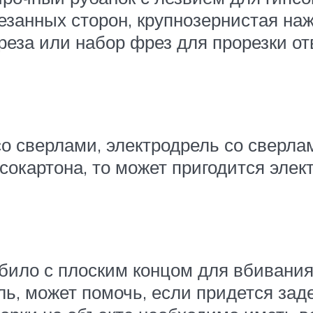
езанных сторон, крупнозернистая на
фреза или набор фрез для прорезки о
сверлами, электродрель со сверлами
окартона, то может пригодится элект
убило с плоским концом для вбивания
ль, может помочь, если придется за