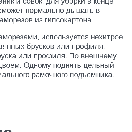
ник и совок, для уборки в конце
 сможет нормально дышать в
 саморезов из гипсокартона.
аморезами, используется нехитрое
вянных брусков или профиля.
руска или профиля. По внешнему
двоем. Одному поднять цельный
иального рамочного подъемника,