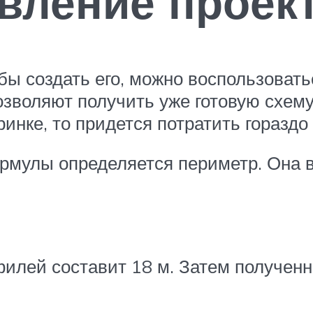
авление проек
обы создать его, можно воспользоват
озволяют получить уже готовую схе
ринке, то придется потратить горазд
рмулы определяется периметр. Она 
:
илей составит 18 м. Затем получен