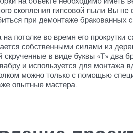
орки на объекте необходимо иметь ве
ьшого скопления гипсовой пыли Вы не
обиться при демонтаже бракованных
на потолке во время его прокрутки с
вается собственными силами из дере
 скрученные в виде буквы «Т» два б
вабру и используется для монтажа в
отолком можно только с помощью спец
даже опытные мастера.