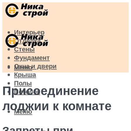
Интерьер
Отделка
Стены
Фундамент
Окна и двери
Меню
Крыша
Полы
Присоединение
Потолок
лоджии к комнате
Меню
Запреты при