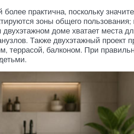
й более практична, поскольку значи
ектируются зоны общего пользования;
м двухэтажном доме хватает места д
анузлов. Также двухэтажный проект 
, террасой, балконом. При правильн
детьми.