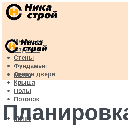
Интерьер
Отделка
Стены
Фундамент
Окна и двери
Меню
Крыша
Полы
Потолок
Планировка
Меню