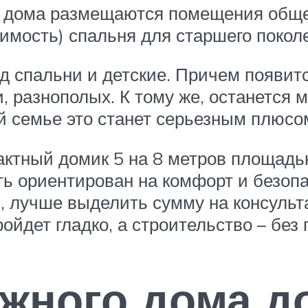
е дома размещаются помещения обще
димость) спальня для старшего покол
од спальни и детские. Причем появит
, разнополых. К тому же, останется м
й семье это станет серьезным плюсо
актный домик 5 на 8 метров площадь
ть ориентирован на комфорт и безоп
, лучше выделить сумму на консульт
ойдет гладко, а строительство – без
жного дома до