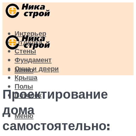
Интерьер
Отделка
Стены
Фундамент
Окна и двери
Меню
Крыша
Полы
Проектирование
Потолок
дома
Меню
самостоятельно: