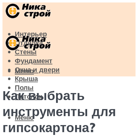
Интерьер
Отделка
Стены
Фундамент
Окна и двери
Меню
Крыша
Полы
Как выбрать
Потолок
инструменты для
Меню
гипсокартона?