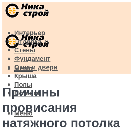
Интерьер
Отделка
Стены
Фундамент
Окна и двери
Меню
Крыша
Полы
Причины
Потолок
провисания
Меню
натяжного потолка