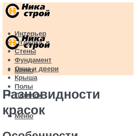
Интерьер
Отделка
Стены
Фундамент
Окна и двери
Меню
Крыша
Полы
Разновидности
Потолок
красок
Меню
Особенности