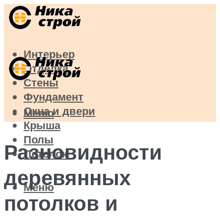
Интерьер
Отделка
Стены
Фундамент
Окна и двери
Меню
Крыша
Полы
Разновидности
Потолок
деревянных
Меню
потолков и