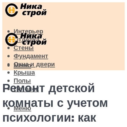
Интерьер
Отделка
Стены
Фундамент
Окна и двери
Меню
Крыша
Полы
Ремонт детской
Потолок
комнаты с учетом
Меню
психологии: как