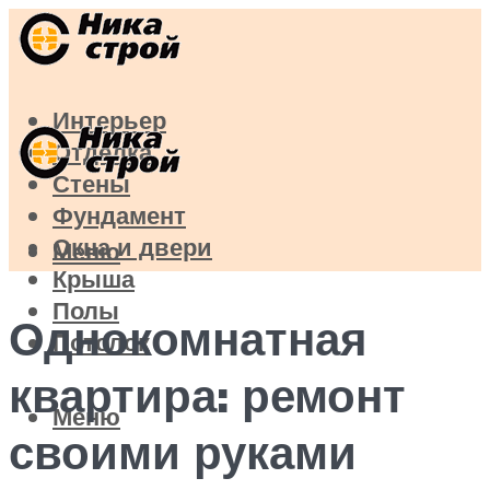
Интерьер
Отделка
Стены
Фундамент
Окна и двери
Меню
Крыша
Полы
Однокомнатная
Потолок
квартира: ремонт
Меню
своими руками