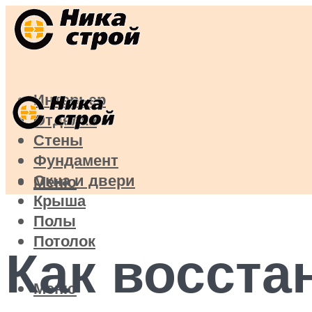
Интерьер
Отделка
Стены
Фундамент
Окна и двери
Меню
Крыша
Полы
Потолок
Как восста
Меню