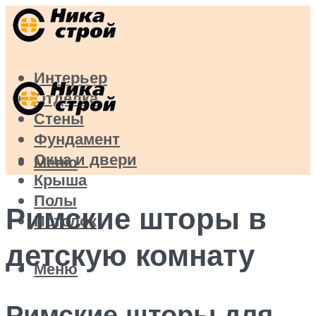
Интерьер
Отделка
Стены
Фундамент
Окна и двери
Меню
Крыша
Полы
Римские шторы в
Потолок
детскую комнату
Меню
Римские шторы для