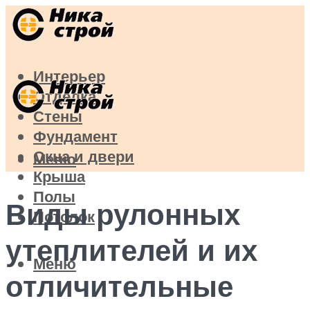
Интерьер
Отделка
Стены
Фундамент
Окна и двери
Меню
Крыша
Полы
Виды рулонных
Потолок
утеплителей и их
Меню
отличительные