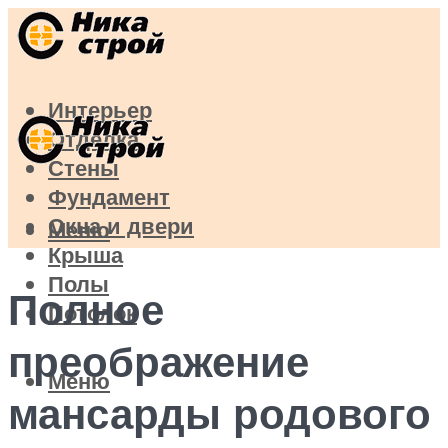
Интерьер
Отделка
Стены
Фундамент
Окна и двери
Меню
Крыша
Полы
Полное
Потолок
преображение
Меню
мансарды родового