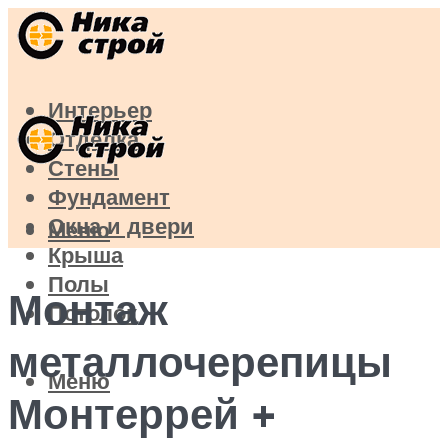
Интерьер
Отделка
Стены
Фундамент
Окна и двери
Меню
Крыша
Полы
Монтаж
Потолок
металлочерепицы
Меню
Монтеррей +