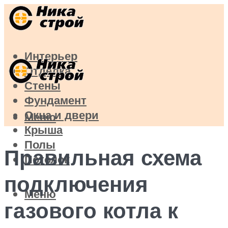
Интерьер
Отделка
Стены
Фундамент
Окна и двери
Меню
Крыша
Полы
Правильная схема
Потолок
подключения
Меню
газового котла к