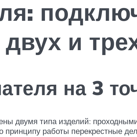
ля: подклю
 двух и тре
теля на 3 то
ены двумя типа изделий: проходным
По принципу работы перекрестные дел