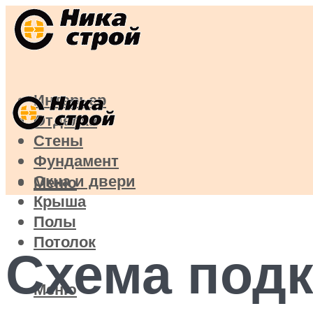
Интерьер
Отделка
Стены
Фундамент
Окна и двери
Меню
Крыша
Полы
Потолок
Схема под
Меню