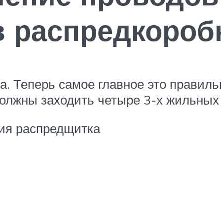
 распредкороб
. Теперь самое главное это правиль
должны заходить четыре 3-х жильных
ния распредщитка