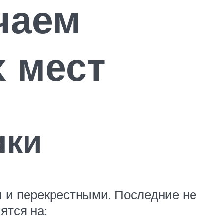
чаем
х мест
чки
и и перекрестными. Последние не
ятся на: