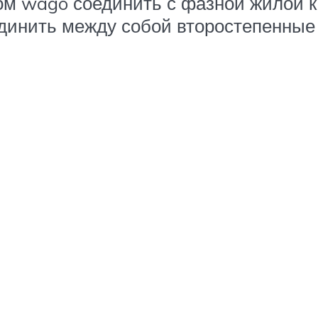
 wago соединить с фазной жилой к
единить между собой второстепенные