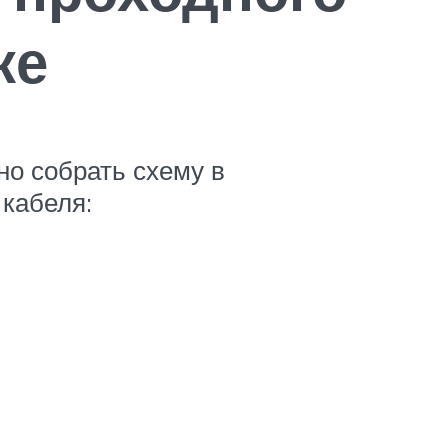
ке
но собрать схему в
 кабеля: