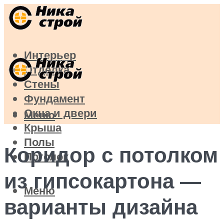
Интерьер
Отделка
Стены
Фундамент
Окна и двери
Меню
Крыша
Полы
Коридор с потолком
Потолок
из гипсокартона —
Меню
варианты дизайна