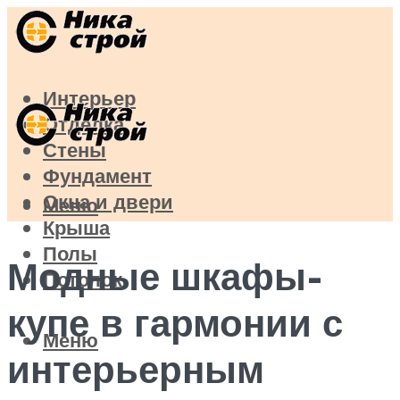
Интерьер
Отделка
Стены
Фундамент
Окна и двери
Меню
Крыша
Полы
Модные шкафы-
Потолок
купе в гармонии с
Меню
интерьерным