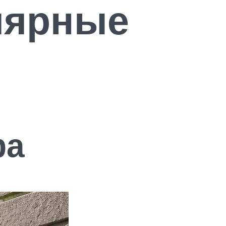
лярные
фа