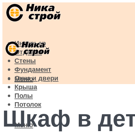
Интерьер
Отделка
Стены
Фундамент
Окна и двери
Меню
Крыша
Полы
Потолок
Шкаф в дет
Меню