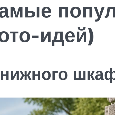
самые попу
ото-идей)
книжного шка