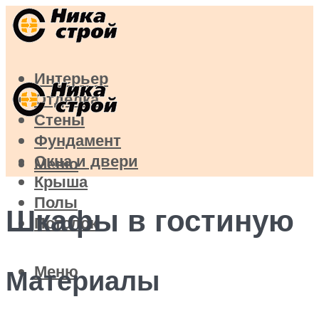
Интерьер
Отделка
Стены
Фундамент
Окна и двери
Меню
Крыша
Полы
Шкафы в гостиную
Потолок
Меню
Материалы