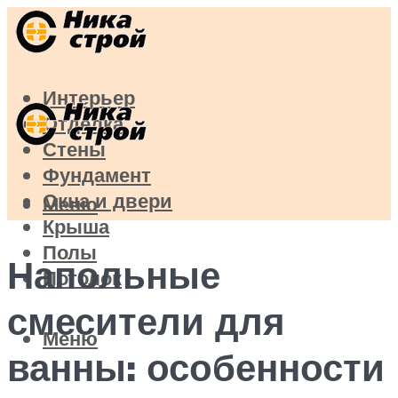
Интерьер
Отделка
Стены
Фундамент
Окна и двери
Меню
Крыша
Полы
Напольные
Потолок
смесители для
Меню
ванны: особенности