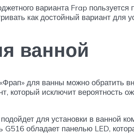
юджетного варианта Frap пользуется 
ривать как достойный вариант для ус
ля ванной
Фрап» для ванны можно обратить вн
т, который исключит вероятность ож
подойдет для установки в ванной ко
ь G516 обладает панелью LED, котора