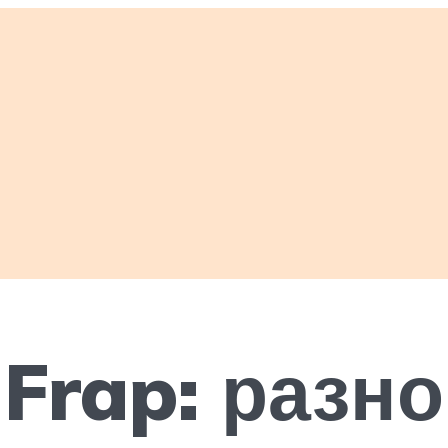
Frap: разн