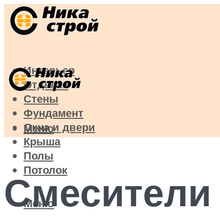
Интерьер
Отделка
Стены
Фундамент
Окна и двери
Меню
Крыша
Полы
Потолок
Смесители 
Меню