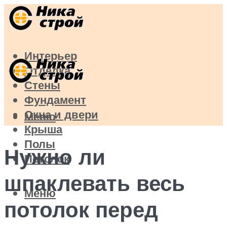
Интерьер
Отделка
Стены
Фундамент
Окна и двери
Меню
Крыша
Полы
Нужно ли
Потолок
шпаклевать весь
Меню
потолок перед