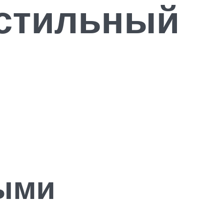
 стильный
ными