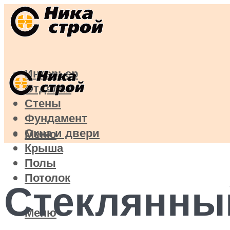
Интерьер
Отделка
Стены
Фундамент
Окна и двери
Меню
Крыша
Полы
Потолок
Стеклянный
Меню