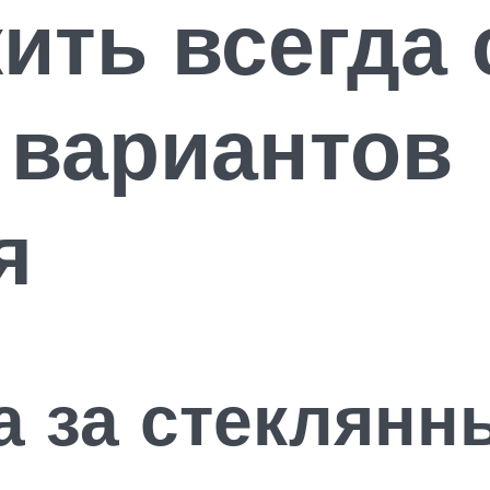
ить всегда
 вариантов
я
а за стеклян