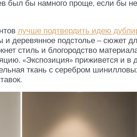
в был бы намного проще, если бы не
ентов
лучше подтвердить идею дубли
ы и деревянное подстолье – сюжет дл
кнет стиль и блогородство материала
яцию. «Экспозиция» приживется и в 
ельная ткань с серебром шинилловых
тавок.