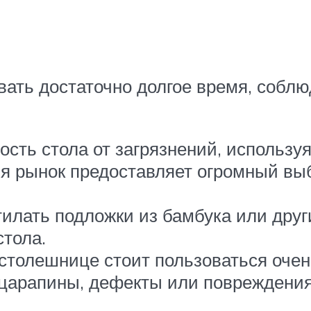
вать достаточно долгое время, соблю
сть стола от загрязнений, использу
дня рынок предоставляет огромный в
илать подложки из бамбука или други
тола.
толешнице стоит пользоваться очень
 царапины, дефекты или повреждения,