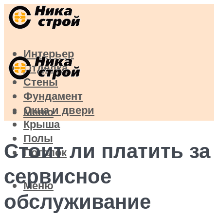
Интерьер
Отделка
Стены
Фундамент
Окна и двери
Меню
Крыша
Полы
Стоит ли платить за
Потолок
сервисное
Меню
обслуживание