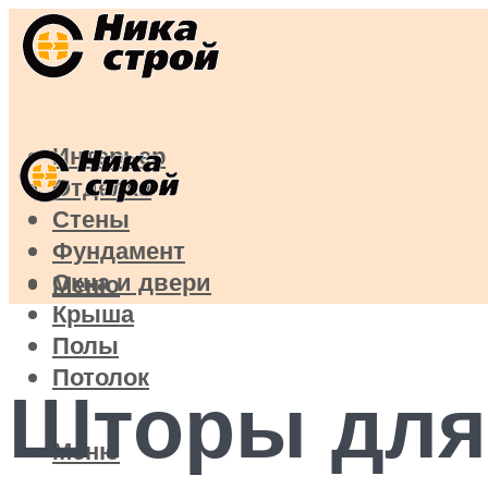
Интерьер
Отделка
Стены
Фундамент
Окна и двери
Меню
Крыша
Полы
Потолок
Шторы для
Меню