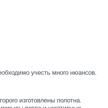
еобходимо учесть много нюансов,
торого изготовлены полотна.
 порывы ветра и негативные