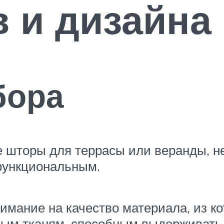
 и дизайна
бора
 шторы для террасы или веранды, н
функциональным.
имание на качество материала, из ко
ным тканям, способным выдерживать