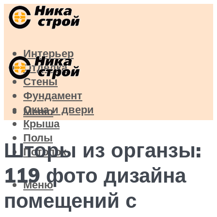
Интерьер
Отделка
Стены
Фундамент
Окна и двери
Меню
Крыша
Полы
Шторы из органзы:
Потолок
119 фото дизайна
Меню
помещений с